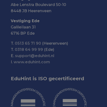
Abe Lenstra Boulevard 50-10
8448 JB Heerenveen
Vestiging Ede
Galileïlaan 31
6716 BP Ede
T.
0513 65 71 90
(Heerenveen)
T.
0318 64 99 99
(Ede)
E.
support@eduhint.nl
I.
www.eduhint.com
EduHint is ISO gecertificeerd