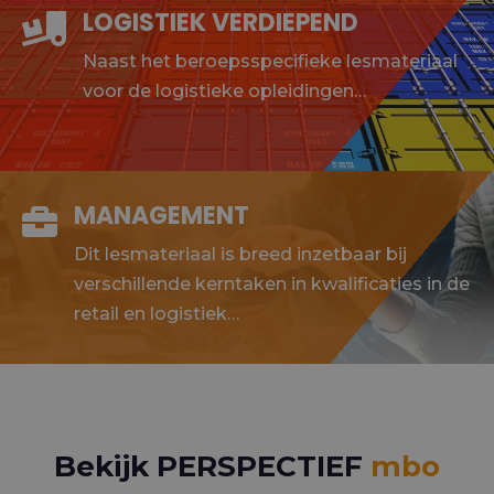
LOGISTIEK VERDIEPEND

Naast het beroepsspecifieke lesmateriaal
voor de logistieke opleidingen…
MANAGEMENT

Dit lesmateriaal is breed inzetbaar bij
verschillende kerntaken in kwalificaties in de
retail en logistiek…
Bekijk PERSPECTIEF
mbo