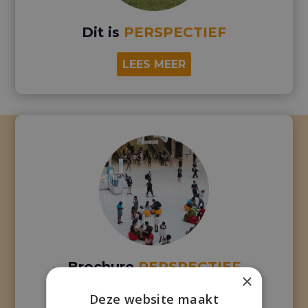
Dit is
PERSPECTIEF
LEES MEER
Brochure
PERSPECTIEF
×
Deze website maakt
DOWNLOADEN